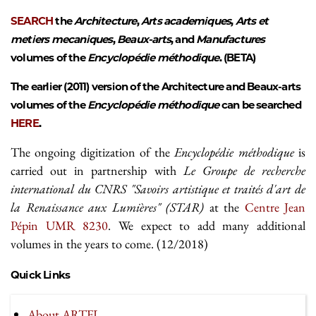
SEARCH
the
Architecture
,
Arts academiques
,
Arts et
metiers mecaniques
,
Beaux-arts
, and
Manufactures
volumes of the
Encyclopédie méthodique
. (BETA)
The earlier (2011) version of the Architecture and Beaux-arts
volumes of the
Encyclopédie méthodique
can be searched
HERE
.
The ongoing digitization of the
Encyclopédie méthodique
is
carried out in partnership with
Le Groupe de recherche
international du CNRS "Savoirs artistique et traités d'art de
la Renaissance aux Lumières" (STAR)
at the
Centre Jean
Pépin UMR 8230
. We expect to add many additional
volumes in the years to come. (12/2018)
Quick Links
About ARTFL